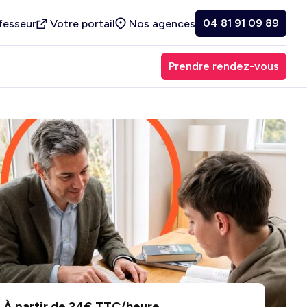
04 81 91 09 89
fesseur
Votre portail
Nos agences
Prendre rendez-vous
À partir de 24€ TTC/heure