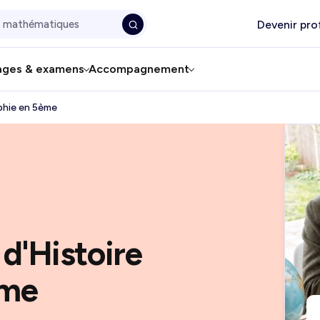
Devenir pro
ages & examens
Accompagnement
phie en 5ème
 d'Histoire
ème