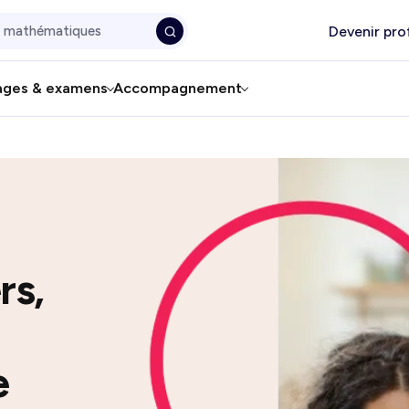
Devenir pro
ages & examens
Accompagnement
rs,
e