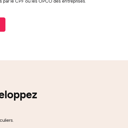
 par le CPF ou les OPCO des entreprises.
veloppez
uliers.