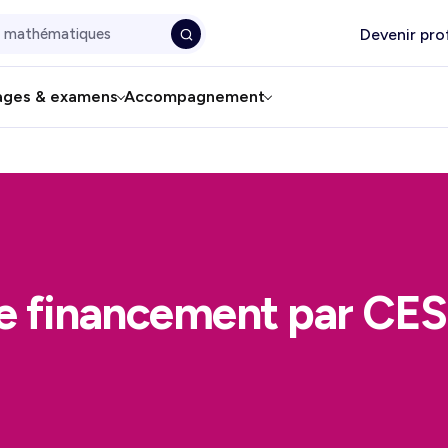
Devenir pro
ages & examens
Accompagnement
e financement par CE