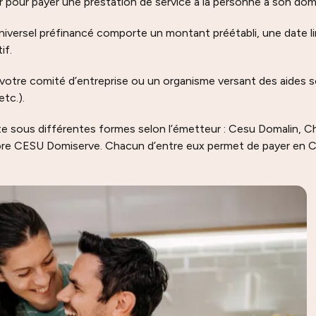
iser pour payer une prestation de service à la personne à son dom
iversel préfinancé comporte un montant préétabli, une date lim
tif.
votre comité d’entreprise ou un organisme versant des aides 
etc.).
e sous différentes formes selon l’émetteur : Cesu Domalin, C
re CESU Domiserve. Chacun d’entre eux permet de payer en C