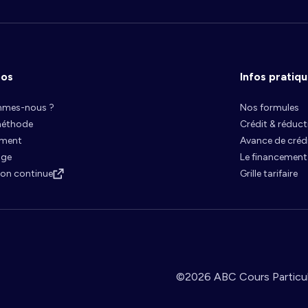
pos
Infos pratiq
mmes-nous ?
Nos formules
méthode
Crédit & réduc
ement
Avance de créd
age
Le financement
on continue
Grille tarifaire
©2026 ABC Cours Particul