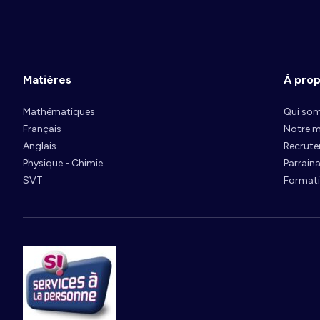
Matières
À pro
Mathématiques
Qui so
Français
Notre 
Anglais
Recrut
Physique - Chimie
Parrain
SVT
Formati